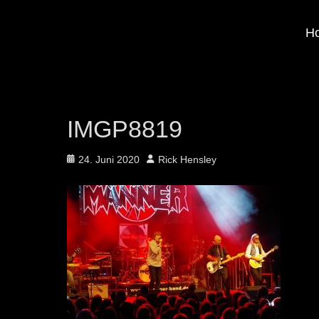
H
IMGP8819
Posted
Author
24. Juni 2020
Rick Hensley
on