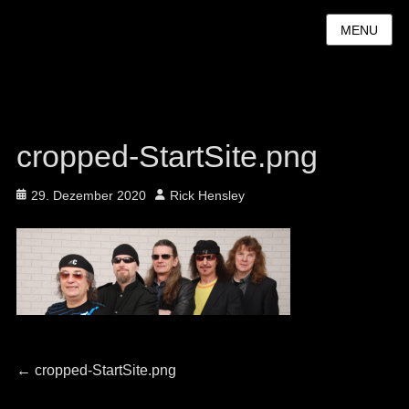
MENU
cropped-StartSite.png
Posted
Author
29. Dezember 2020
Rick Hensley
on
Beitragsnavigation
Previous
←
cropped-StartSite.png
post: