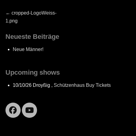
Beitragsnavigation
Previous
←
cropped-LogoWeiss-
post:
1.png
Neueste Beiträge
Neue Männer!
Upcoming shows
10/10/26
Droyßig
,
Schützenhaus
Buy Tickets
Facebook
YouTube