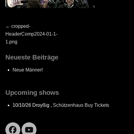
Beitragsnavigation
Previous
←
cropped-
post:
HeaderComp2024-01-1-
1.png
Neueste Beiträge
Neue Männer!
Upcoming shows
10/10/26
Droyßig
,
Schützenhaus
Buy Tickets
Facebook
YouTube