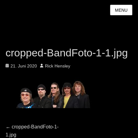
MENU
cropped-BandFoto-1-1.jpg
Posted
Author
21. Juni 2020
Rick Hensley
on
Beitragsnavigation
Previous
←
cropped-BandFoto-1-
post:
1.jpg